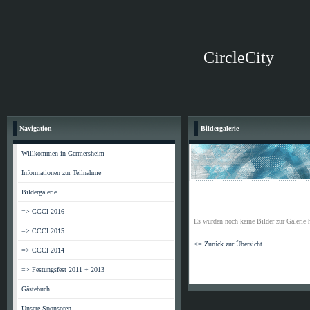
CircleCity
Navigation
Bildergalerie
Willkommen in Germersheim
Informationen zur Teilnahme
Bildergalerie
=> CCCI 2016
Es wurden noch keine Bilder zur Galerie 
=> CCCI 2015
<= Zurück zur Übersicht
=> CCCI 2014
=> Festungsfest 2011 + 2013
Gästebuch
Unsere Sponsoren